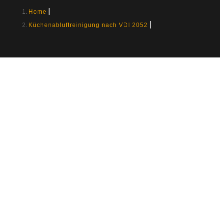
Home
Küchenabluftreinigung nach VDI 2052
Reinigung gemäß
VDI 2052