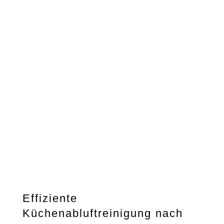
In der gewerblichen Küche ist eine zuverlässige
Küchenabluftreinigung nach VDI 2052 nicht nur
gesetzliche Pflicht, sondern auch ein
entscheidender Beitrag für Hygiene, Brandschutz
und die Gesundheit Ihrer Mitarbeitenden. Unsere
zertifizierten Fachkräfte reinigen Ihre
Lüftungssysteme gründlich – und sorgen für
dokumentierte Sicherheit nach Norm.
Effiziente
Küchenabluftreinigung nach